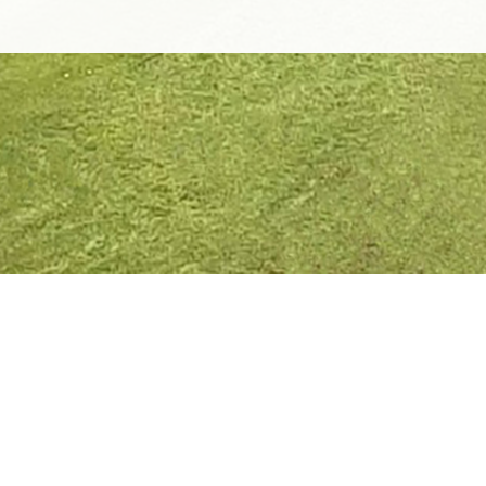
이용약관
개인정보보호정책
개인정보처리방침
영상정보기기운영관리방침
38221 경상북도 경주시 양남면 동남로 972
㈜퍼블릭개발 우리골프클럽
사업자등록번호 
ⓒ 200