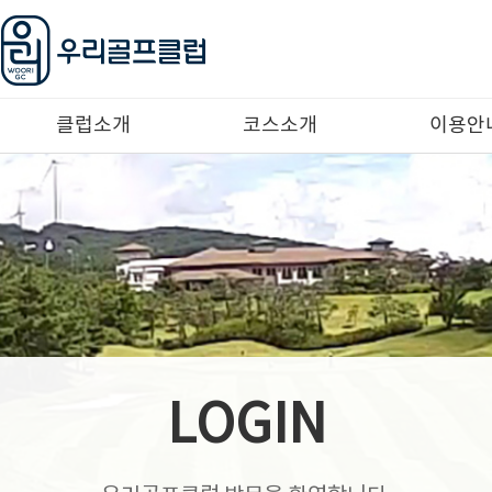
클럽소개
코스소개
이용안
클럽안내
코스안내
예약안
오시는길
코스공략도
이용요
이용수
로컬룰
LOGIN